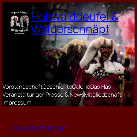
Hohwalddeufel &
Wälderschnäpf
Vorstandschaft
Geschichte
Galerie
Das Häs
Veranstaltungen
Presse & News
Mitgliedschaft
Impressum
« Alle Veranstaltungen