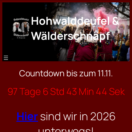
Zum
Inhalt
Hohwalddeufel &
springen
Wälderschnäpf
Countdown bis zum 11.11.
97 Tage 6 Std 43 Min 44 Sek
Hier
sind wir in 2026
unterwegs!